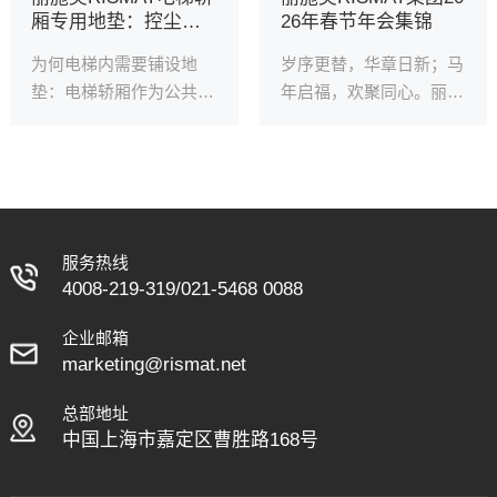
厢专用地垫：控尘耐
26年春节年会集锦
磨，保护地材
为何电梯内需要铺设地
岁序更替，华章日新；马
垫：电梯轿厢作为公共场
年启福，欢聚同心。丽施
合高频使用的狭小空间，
美RISMAT集团2026年春
地面养护与洁净管理尤为
节年会圆满落幕，现场暖
关键。人流鞋底携带的泥
意融融，红灯笼与精美装
沙、灰尘、水渍等易磨损
饰错落点缀，每一处细节
轿厢地材、增加维护成
都饱含团圆期许，将喜气
本，还会将污渍带入室内
祥和的节日氛围拉满。
服务热线
其他区域，雨雪天尤其明
4008-219-319
/
021-5468 0088
显，严重影响客户舒适
企业邮箱
感。因此，铺设一款适配
marketing@rismat.net
的电梯轿厢地垫，是守护
洁净、保护地材的关键。
总部地址
中国上海市嘉定区曹胜路168号