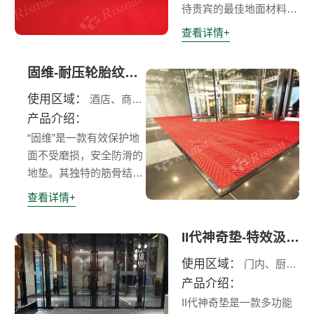
待贵宾的最佳地面材料。
是为了高档场所、四五星
查看详情+
级酒店和高级会所而设计
的卷装地垫，可铺设于大
固维-耐压轮胎纹除尘垫
堂和通道等处，亦有单块
可供选择。此产品不但有
使用区域：
酒店、商场、医院、机场
效地去污和藏垢，贴地性
产品介绍：
好，脚感舒适且易于清洁
“固维”是一款有效保护地
及存放。
面不受磨损，安全防滑的
地垫。其独特的筋骨结构
设计，能承受每日上万人
查看详情+
次的人流量踩踏并能有效
地防控密集人流经鞋底带
II代神奇垫-特效汲水除尘垫
入室内的污染物，凹槽设
计可截留大量雨雪天的残
使用区域：
门内、厨房、餐厅、茶水间、卫生间
留污垢;橡胶底具有耐
产品介绍：
寒、贴地防滑的特性。其
II代神奇垫是一款多功能
优质的耐踩踏、耐磨特性