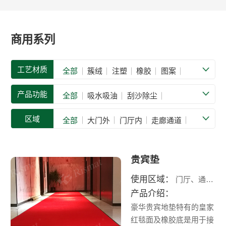
商用系列
工艺材质
全部
簇绒
注塑
橡胶
图案
铝合金
其他材质
产品功能
全部
吸水吸油
刮沙除尘
疏水防滑
耐油防滑
抗震减震
区域
全部
大门外
门厅内
走廊通道
舒缓减压
品牌标识
防静电
阻燃
电梯
餐厅
后厨
厨房
卫生间
绝缘
抗菌
其他功能
大堂
茶水间
沐浴间
露天走廊
贵宾垫
泳池
车间厂房
前台/收银台
使用区域：
门厅、通道、大堂
健身房
休息室
其他区域
产品介绍：
豪华贵宾地垫特有的皇家
红毯面及橡胶底是用于接