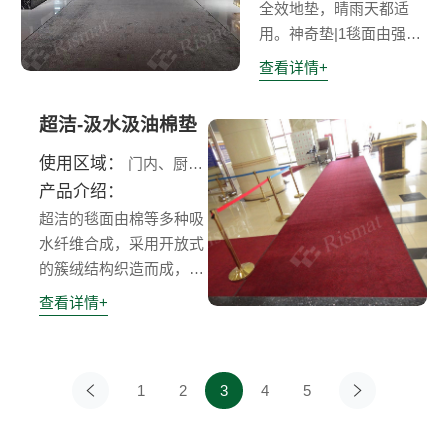
全效地垫，晴雨天都适
多应用于密集性人流的商
用。神奇垫|1毯面由强力
业场所，例如:酒店、商
吸水纤维和强力刮沙纤维
查看详情+
场、医院、机场、火车站
组成，高效吸污的同时，
等。
超强绒毛回弹力能有效去
超洁-汲水汲油棉垫
除污垢和灰尘。把它放在
多水多油等容易变脏的地
使用区域：
门内、厨房、卫生间
方，可体现惊人的效果。
产品介绍：
亦可置放于建筑物门口、
超洁的毯面由棉等多种吸
通道，能高效去污和藏
水纤维合成，采用开放式
污。维护简便，使用一
的簇绒结构织造而成，其
次，您就会感叹它神奇的
纤维能最大面积接触鞋底
查看详情+
效果，更会发现这是一款
的污染物，吸收大量水份
您梦寐以求的多功能地
和油份，防止扩散，并且
垫。
将污垢藏于纤维根部，使
1
2
3
4
5
上一页
下一页
毯面保持洁净，防止二次
污染。清洗数次后，除污
功能更佳!