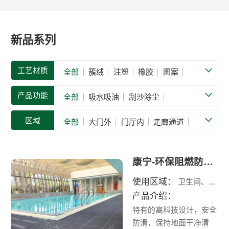
新品系列
工艺材质
全部
簇绒
注塑
橡胶
图案
铝合金
其他材质
产品功能
全部
吸水吸油
刮沙除尘
疏水防滑
耐油防滑
抗震减震
区域
全部
大门外
门厅内
走廊通道
舒缓减压
品牌标识
防静电
阻燃
电梯
餐厅
后厨
厨房
卫生间
绝缘
抗菌
其他功能
大堂
茶水间
沐浴间
露天走廊
康宁-环保阻燃防滑地垫
泳池
车间厂房
前台/收银台
使用区域：
卫生间、沐浴间、泳池
健身房
休息室
其他区域
产品介绍：
特有的高科技设计，安全
防滑，保持地面干净清