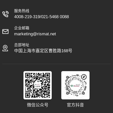
空间之前被有效地清除。
服务热线
圈丝地垫因其被广泛应用
4008-219-319
/
021-5468 0088
于各种地面环境，用来保
持清洁、增强安全性并延
企业邮箱
长地材表面使用寿命的能
marketing@rismat.net
力而备受欢迎。
总部地址
中国上海市嘉定区曹胜路168号
微信公众号
官方抖音