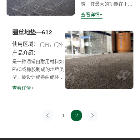
爽。其最大的功能在于防
滑、阻燃、抗紫外线以及
查看详情+
强效抗菌。模块型设计不
仅易于安装、移动和清
圈丝地垫—612
洁，更为用户带来舒适脚
感。
使用区域：
门内，门外
产品介绍：
是一种通常由耐用材料如
PVC或橡胶制成的地垫类
型，被设计成卷曲或环状
图案，有助于捕捉污垢、
查看详情+
碎片和湿气，防止其被带
到地面上。圈丝地垫被广
泛应用于工业和商业环境
1
2
上一页
下一页
入口处和需要耐用易清洁
地面的室外区域。卷曲的
图案使鞋子容易刮去污垢
和湿气，确保它们在进入