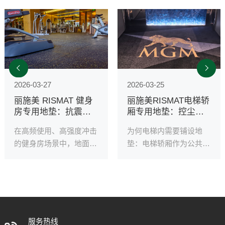
2026-03-27
2026-03-25
丽施美 RISMAT 健身
丽施美RISMAT电梯轿
房专用地垫：抗震吸
厢专用地垫：控尘耐
音+安全环保，轻松适
磨，保护地材
在高频使用、高强度冲击
为何电梯内需要铺设地
配各类场馆
的健身房场景中，地面材
垫：电梯轿厢作为公共场
料直接影响运动体验、安
合高频使用的狭小空间，
全系数与场馆口碑。丽施
地面养护与洁净管理尤为
美 RISMAT 健身房专用地
关键。人流鞋底携带的泥
垫，凭借专业性能与环保
沙、灰尘、水渍等易磨损
品质，成为商业健身房、
轿厢地材、增加维护成
星级酒店健身区、私教工
本，还会将污渍带入室内
服务热线